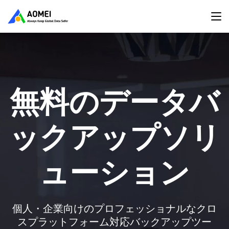
無料のデータバ
ディスク管理・
Windows対応の
ックアップソリ
クローン作業の
無料データ復旧
すべてがここに
ューション
ソフト
プロ仕様のWindows用ディスク＆パーティショ
Windows 11/10/8/7/Server対応の安全で信頼性
個人・企業向けのプロフェッショナルなクロ
ン管理ツール。すべてのデータを高速にクロ
の高い復元ツール。すべてのデバイスとデー
スプラットフォーム対応バックアップツー