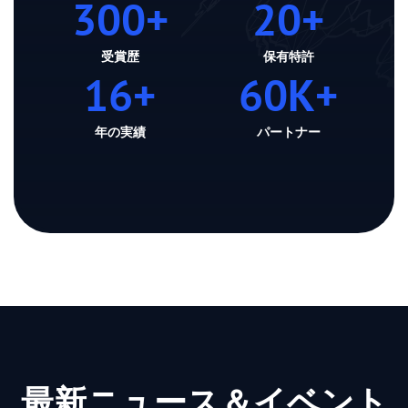
300
+
20
+
受賞歴
保有特許
16
+
60
K+
年の実績
パートナー
最新ニュース＆イベント