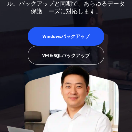
ーンし、ディスクをワンクリックで変換。PC
ル。バックアップと同期で、あらゆるデータ
タ損失シナリオに対応し、シンプルで使いや
保護ニーズに対応します。
の最適化も簡単です。
すいです。
フリーソフトをダウンロード
Windowsバックアップ
ディスク管理
VM＆SQLバックアップ
ディスククローン
もっと詳しく >>