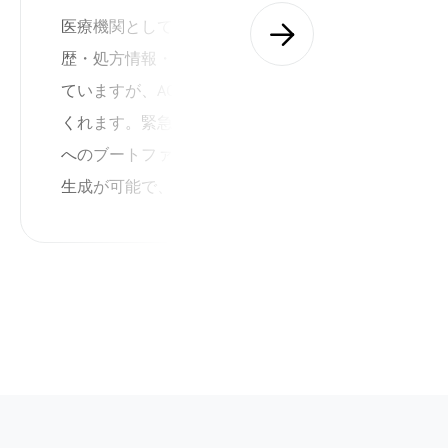
医療機関として、大量の患者データ（診療履
歴・処方情報・CTやMRIの画像など）を扱っ
ていますが、AOMEIは期待以上の働きをして
くれます。緊急対応が必要な場面でも、USB
へのブートファイル作成やブータブルISOの
生成が可能で、非常に信頼性が高いです。