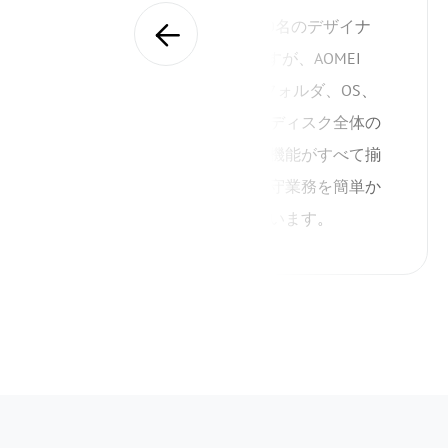
スタジオ内には57台のPCと30名のデザイナ
ー、390TBのデータがありますが、AOMEI
Backupperには、ファイルやフォルダ、OS、
パーティション全体、またはディスク全体の
バックアップと復元に必要な機能がすべて揃
っています。日々のデータ保守業務を簡単か
つ自動化してくれて助かっています。