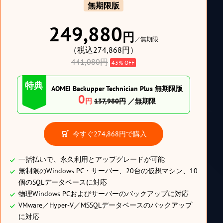
無期限版
249,880
円
／無期限
（税込274,868円）
441,080円
43% OFF
特典
AOMEI Backupper Technician Plus 無期限版
0
円
137,980円
／無期限
今すぐ
274,868円
で購入
一括払いで、永久利用とアップグレードが可能
無制限のWindows PC・サーバー、20台の仮想マシン、10
個のSQLデータベースに対応
物理Windows PCおよびサーバーのバックアップに対応
VMware／Hyper-V／MSSQLデータベースのバックアップ
に対応