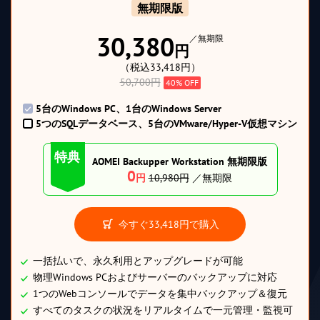
無期限版
30,380
／無期限
円
（税込33,418円）
50,700円
40% OFF
5台のWindows PC、1台のWindows Server
5つのSQLデータベース、5台のVMware/Hyper-V仮想マシン
特典
AOMEI Backupper Workstation 無期限版
0
円
10,980円
／無期限
今すぐ
33,418円
で購入
一括払いで、永久利用とアップグレードが可能
物理Windows PCおよびサーバーのバックアップに対応
1つのWebコンソールでデータを集中バックアップ＆復元
すべてのタスクの状況をリアルタイムで一元管理・監視可