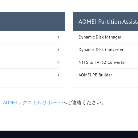
AOMEI Partition Assi
Dynamic Disk Manager
Dynamic Disk Converter
NTFS to FAT32 Converter
AOMEI PE Builder
、
AOMEIテクニカルサポート
へご連絡ください。