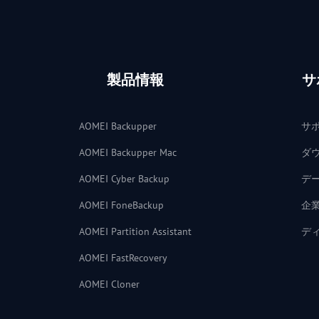
製品情報
サ
AOMEI Backupper
サ
AOMEI Backupper Mac
ダ
AOMEI Cyber Backup
デ
AOMEI FoneBackup
企
AOMEI Partition Assistant
デ
AOMEI FastRecovery
AOMEI Cloner