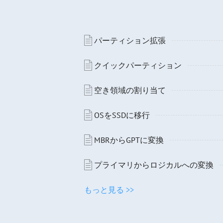
パーティション拡張
クイックパーティション
空き領域の割り当て
OSをSSDに移行
MBRからGPTに変換
プライマリからロジカルへの変換
もっと見る >>