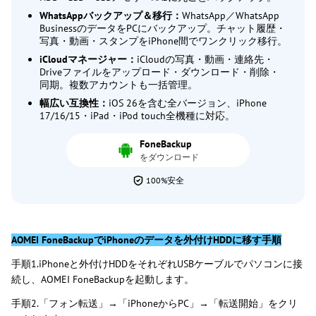
WhatsAppバックアップ＆移行：
WhatsApp／WhatsApp
BusinessのデータをPCにバックアップ。チャット履歴・
写真・動画・スタンプをiPhone間でワンクリック移行。
iCloudマネージャー：
iCloudの写真・動画・連絡先・
Driveファイルをアップロード・ダウンロード・削除・
同期。複数アカウントも一括管理。
幅広い互換性：
iOS 26を含む全バージョン、iPhone
17/16/15・iPad・iPod touch全機種に対応。
FoneBackup
をダウンロード
100%安全
AOMEI FoneBackupでiPhoneのデータを外付けHDDに移す手順
手順1.iPhoneと外付けHDDをそれぞれUSBケーブルでパソコンに接
続し、AOMEI FoneBackupを起動します。
手順2.「フォン転送」→「iPhoneからPC」→「転送開始」をクリ