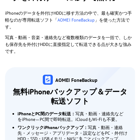
iPhoneのデータを外付けHDDに移す方法の中で、最も確実かつ手
軽なのが専用転送ソフト「
AOMEI FoneBackup
」を使った方法で
す。
写真・動画・音楽・連絡先など複数種類のデータを一括で、しか
も保存先を外付けHDDに直接指定して転送できる点が大きな強み
です。
AOMEI FoneBackup
無料iPhoneバックアップ＆データ
転送ソフト
iPhoneとPC間のデータ転送：
写真・動画・連絡先など
をiPhone⇔PC間で即時転送。iCloudもWi-Fiも不要。
ワンクリックiPhoneバックアップ：
写真・動画・連絡
先・メッセージ・アプリデータ・設定などをPC・外付け
HDD・SSD・USBメモリ・NASに丸ごとバックアップ。