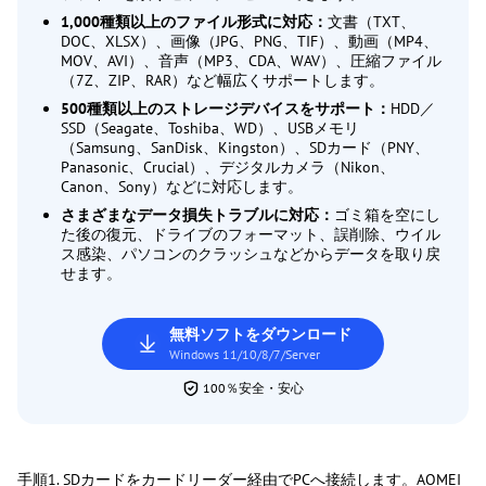
1,000種類以上のファイル形式に対応：
文書（TXT、
DOC、XLSX）、画像（JPG、PNG、TIF）、動画（MP4、
MOV、AVI）、音声（MP3、CDA、WAV）、圧縮ファイル
（7Z、ZIP、RAR）など幅広くサポートします。
500種類以上のストレージデバイスをサポート：
HDD／
SSD（Seagate、Toshiba、WD）、USBメモリ
（Samsung、SanDisk、Kingston）、SDカード（PNY、
Panasonic、Crucial）、デジタルカメラ（Nikon、
Canon、Sony）などに対応します。
さまざまなデータ損失トラブルに対応：
ゴミ箱を空にし
た後の復元、ドライブのフォーマット、誤削除、ウイル
ス感染、パソコンのクラッシュなどからデータを取り戻
せます。
無料ソフトをダウンロード
Windows 11/10/8/7/Server
100％安全・安心
手順1. SDカードをカードリーダー経由でPCへ接続します。AOMEI