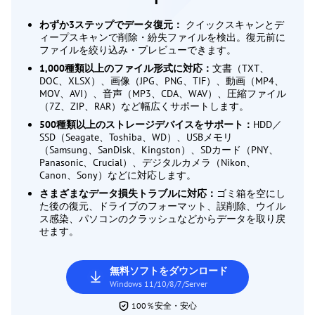
わずか3ステップでデータ復元：
クイックスキャンとデ
ィープスキャンで削除・紛失ファイルを検出。復元前に
ファイルを絞り込み・プレビューできます。
1,000種類以上のファイル形式に対応：
文書（TXT、
DOC、XLSX）、画像（JPG、PNG、TIF）、動画（MP4、
MOV、AVI）、音声（MP3、CDA、WAV）、圧縮ファイル
（7Z、ZIP、RAR）など幅広くサポートします。
500種類以上のストレージデバイスをサポート：
HDD／
SSD（Seagate、Toshiba、WD）、USBメモリ
（Samsung、SanDisk、Kingston）、SDカード（PNY、
Panasonic、Crucial）、デジタルカメラ（Nikon、
Canon、Sony）などに対応します。
さまざまなデータ損失トラブルに対応：
ゴミ箱を空にし
た後の復元、ドライブのフォーマット、誤削除、ウイル
ス感染、パソコンのクラッシュなどからデータを取り戻
せます。
無料ソフトをダウンロード
Windows 11/10/8/7/Server
100％安全・安心